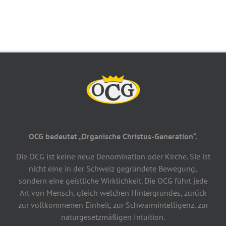
OCG bedeutet „Organische Christus-Generation“.
Die OCG ist keine neue Denomination oder Kirche. Sie ist
nicht eine in der Schweiz gegründete Bewegung,
sondern eine geistliche Wirklichkeit. Die OCG führt jede
Art von Mensch, gleich welchen Hintergrundes, zurück
zur vollkommenen Einheit, zur Schwarmintelligenz, zur
naturgesetzmäßigen Intuition.