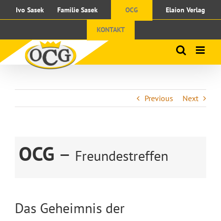
Skip
Ivo Sasek
Familie Sasek
OCG
Elaion Verlag
to
content
KONTAKT
Previous
Next
OCG
–
Freundestreffen
Das Geheimnis der