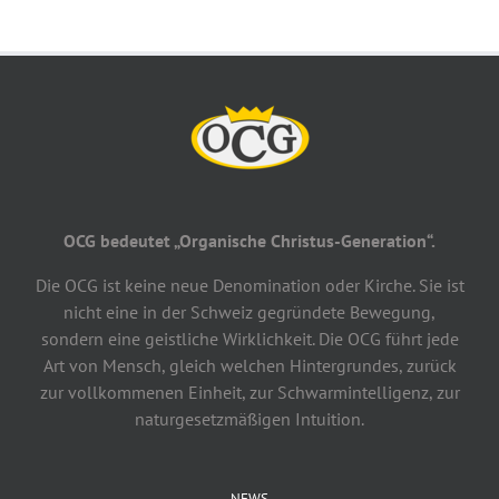
OCG bedeutet „Organische Christus-Generation“.
Die OCG ist keine neue Denomination oder Kirche. Sie ist
nicht eine in der Schweiz gegründete Bewegung,
sondern eine geistliche Wirklichkeit. Die OCG führt jede
Art von Mensch, gleich welchen Hintergrundes, zurück
zur vollkommenen Einheit, zur Schwarmintelligenz, zur
naturgesetzmäßigen Intuition.
NEWS