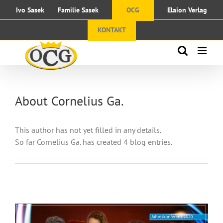
Skip
Ivo Sasek
Familie Sasek
OCG
Elaion Verlag
to
content
KONTAKT
About
Cornelius Ga.
This author has not yet filled in any details.
So far Cornelius Ga. has created 4 blog entries.
Hoffnung